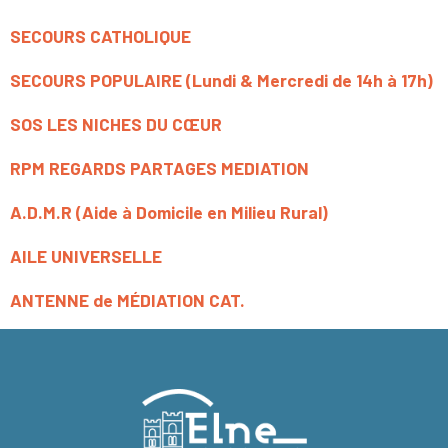
SECOURS CATHOLIQUE
SECOURS POPULAIRE (Lundi & Mercredi de 14h à 17h)
SOS LES NICHES DU CŒUR
RPM REGARDS PARTAGES MEDIATION
A.D.M.R (Aide à Domicile en Milieu Rural)
AILE UNIVERSELLE
ANTENNE de MÉDIATION CAT.