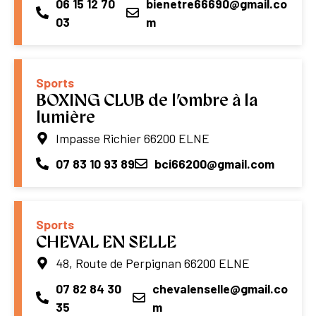
06 15 12 70
bienetre66690@gmail.co
03
m
Sports
BOXING CLUB de l’ombre à la
lumière
Impasse Richier 66200 ELNE
07 83 10 93 89
bci66200@gmail.com
Sports
CHEVAL EN SELLE
48, Route de Perpignan 66200 ELNE
07 82 84 30
chevalenselle@gmail.co
35
m