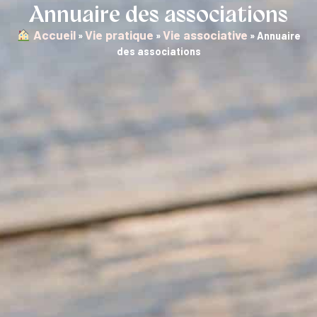
Annuaire des associations
︎ Accueil
Vie pratique
Vie associative
»
»
»
Annuaire
des associations