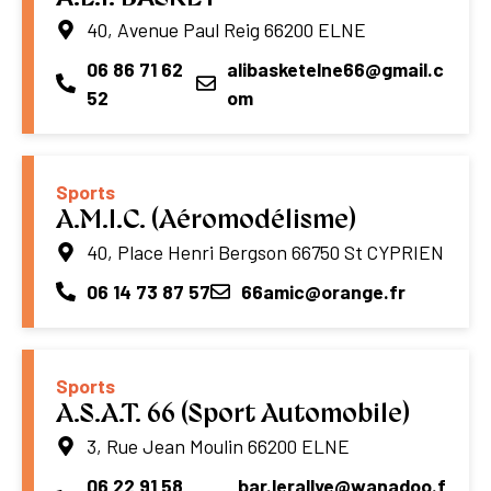
40, Avenue Paul Reig 66200 ELNE
06 86 71 62
alibasketelne66@gmail.c
52
om
Sports
A.M.I.C. (Aéromodélisme)
40, Place Henri Bergson 66750 St CYPRIEN
06 14 73 87 57
66amic@orange.fr
Sports
A.S.A.T. 66 (Sport Automobile)
3, Rue Jean Moulin 66200 ELNE
06 22 91 58
bar.lerallye@wanadoo.f