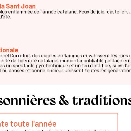
 la Sant Joan
plus enflammée de l'année catalane. Feux de joie, castellers,
d'été.
tionale
onnel Correfoc, des diables enflammés envahissent les rues 
ierté de l'identité catalane, moment inoubliable partagé en
avec un spectacle pyrotechnique et un feu d'artifice, suivi d
al où danses et bonne humeur unissent toutes les génération
onnières & tradition
nte toute l'année