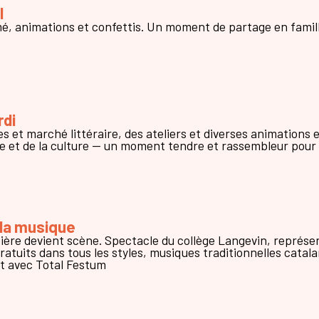
l
é, animations et confettis. Un moment de partage en famill
rdi
es et marché littéraire, des ateliers et diverses animations 
ue et de la culture — un moment tendre et rassembleur pour t
 la musique
ntière devient scène. Spectacle du collège Langevin, représe
ratuits dans tous les styles, musiques traditionnelles catala
t avec Total Festum