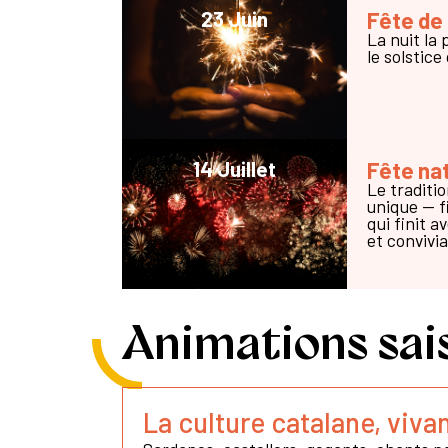
23 Juin
Fête de
La nuit la 
le solstice 
14 Juillet
Fête na
Le traditi
unique — f
qui finit 
et convivi
Animations sais
La culture catalane, viva