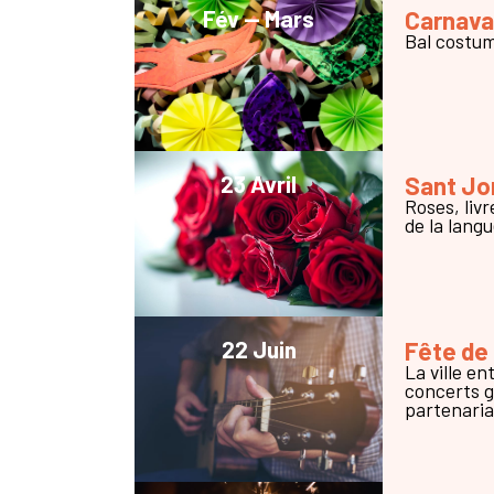
Fév — Mars
Carnava
Bal costum
23 Avril
Sant Jo
Roses, livr
de la lang
22 Juin
Fête de
La ville e
concerts g
partenaria