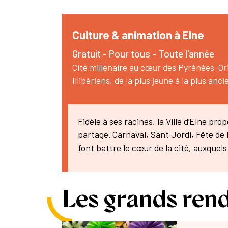
Culture & animation à Elne
Gratuit - Pour tous - Toute l'année
Cité millénaire au cœur des Pyrénées-Ori
Illibériens, de la plus jeune à la plus an
Fidèle à ses racines, la Ville d’Elne pr
partage. Carnaval, Sant Jordi, Fête de
font battre le cœur de la cité, auxquel
Les grands ren