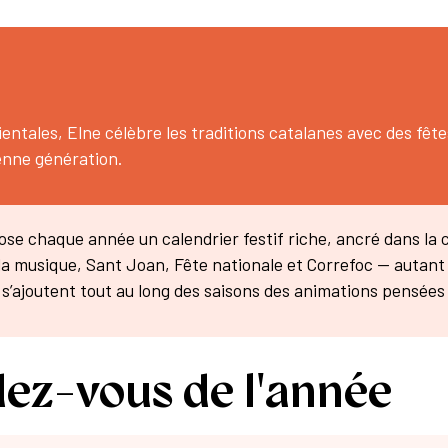
entales, Elne célèbre les traditions catalanes avec des fête
cienne génération.
opose chaque année un calendrier festif riche, ancré dans la 
 la musique, Sant Joan, Fête nationale et Correfoc — autan
s s’ajoutent tout au long des saisons des animations pensées 
dez-vous de l'année