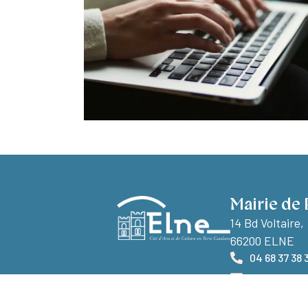
Mairie de 
14 Bd Voltaire,
66200 ELNE
04 68 37 38 
Nous conta