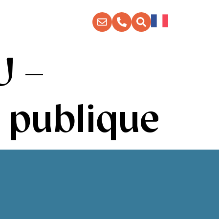
Mes démarches
U –
e publique