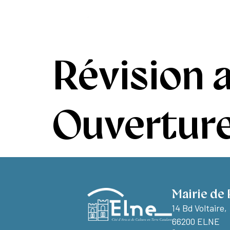
contenu
principal
Ma ville
Vivr
Révision a
Ouverture
Mairie de 
14 Bd Voltaire,
66200 ELNE