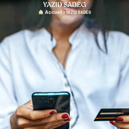
YAZID SADEG
︎ Accueil
»
YAZID SADEG