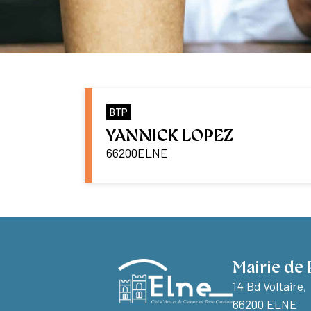
BTP
YANNICK LOPEZ
66200
ELNE
Mairie de 
14 Bd Voltaire,
66200 ELNE