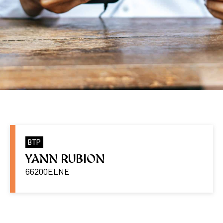
BTP
YANN RUBION
66200
ELNE