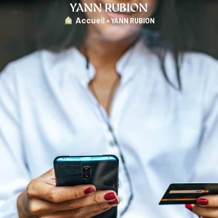
YANN RUBION
︎ Accueil
»
YANN RUBION