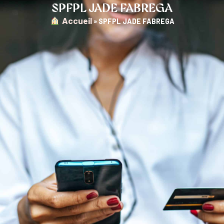
SPFPL JADE FABREGA
︎ Accueil
»
SPFPL JADE FABREGA