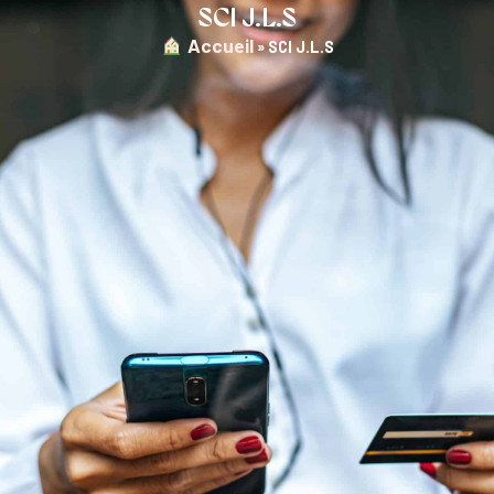
SCI J.L.S
︎ Accueil
»
SCI J.L.S