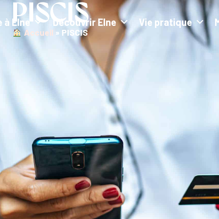
PISCIS
e à Elne
Découvrir Elne
Vie pratique
︎ Accueil
»
PISCIS