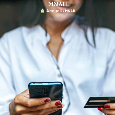
MNAH
︎ Accueil
»
MNAH