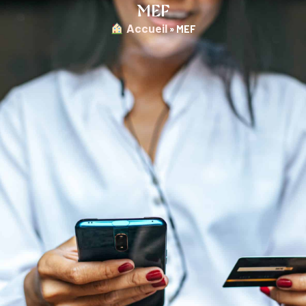
MEF
︎ Accueil
»
MEF