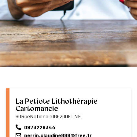
La Petiote Lithothérapie
Cartomancie
60
Rue
Nationale
1
66200
ELNE
0973228344
perrin.claudine888@free.fr