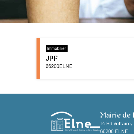
Immobilier
JPF
66200
ELNE
Mairie de 
14 Bd Voltaire,
66200 ELNE