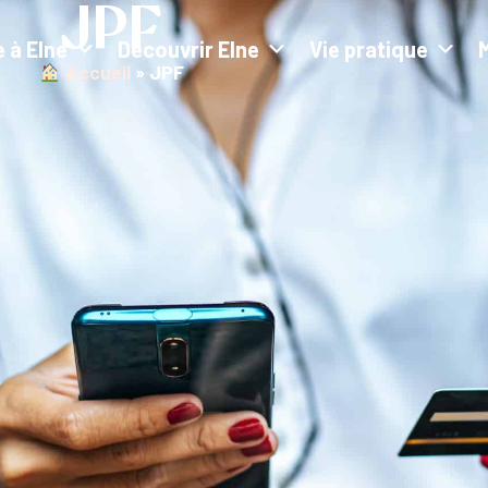
JPF
e à Elne
Découvrir Elne
Vie pratique
︎ Accueil
»
JPF