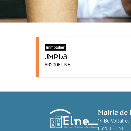
Immobilier
JMPLG
66200
ELNE
Mairie de 
14 Bd Voltaire,
66200 ELNE