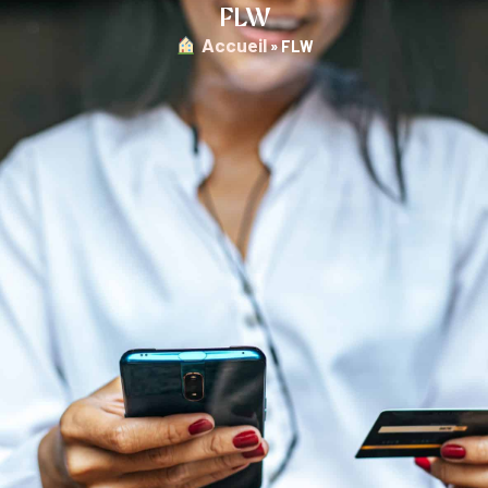
FLW
︎ Accueil
»
FLW