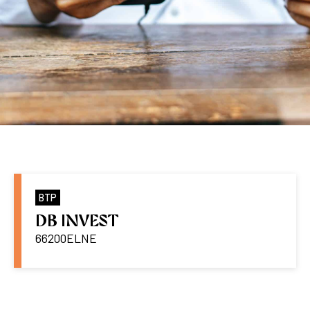
BTP
DB INVEST
66200
ELNE