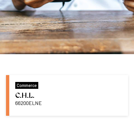
Commerce
C.H.L.
66200
ELNE