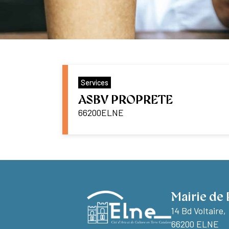
Services
ASBV PROPRETE
66200
ELNE
Mairie de 
14 Bd Voltaire,
66200 ELNE