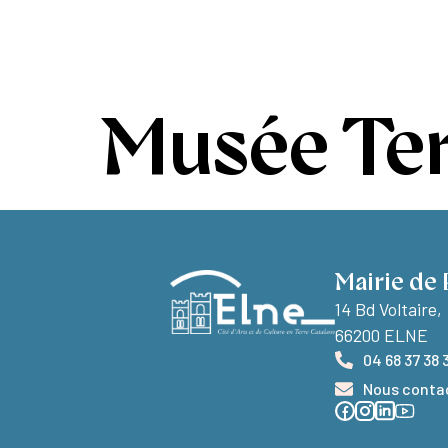
contenu
principal
Ma ville
Vivr
Musée Te
Mairie de 
14 Bd Voltaire,
66200 ELNE
04 68 37 38 
Nous conta