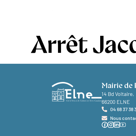
contenu
principal
Ma ville
Vivr
Arrêt Jac
Mairie de 
14 Bd Voltaire,
66200 ELNE
04 68 37 38 
Nous conta