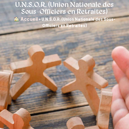
U.N.S.O.R. (Union Nationale des
Sous-Officiers en Retraites)
︎ Accueil
»
U.N.S.O.R. (Union Nationale des Sous-
Officiers en Retraites)