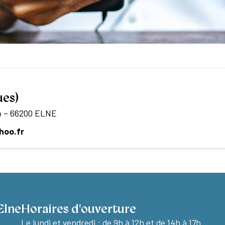
ues)
4 – 66200 ELNE
hoo.fr
Elne
Horaires d'ouverture
Le lundi et vendredi :
de 9h à 12h et de 14h à 17h