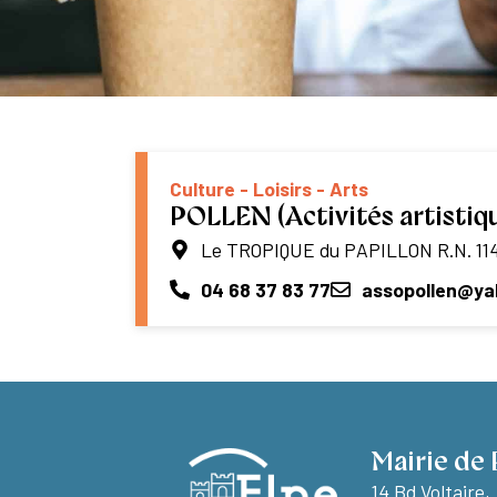
Culture - Loisirs - Arts
POLLEN (Activités artistiq
Le TROPIQUE du PAPILLON R.N. 11
04 68 37 83 77
assopollen@ya
Mairie de 
14 Bd Voltaire,