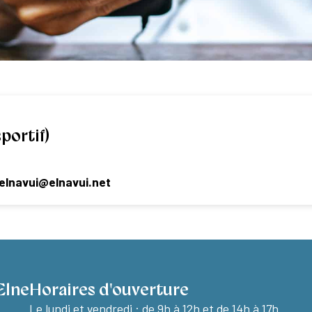
portif)
elnavui@elnavui.net
Elne
Horaires d'ouverture
Le lundi et vendredi :
de 9h à 12h et de 14h à 17h