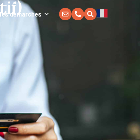
if)
Mes démarches