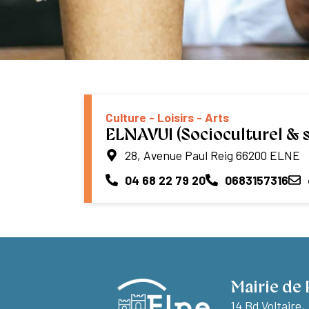
Culture - Loisirs - Arts
ELNAVUI (Socioculturel & s
28, Avenue Paul Reig 66200 ELNE
04 68 22 79 20
0683157316
Mairie de 
14 Bd Voltaire,