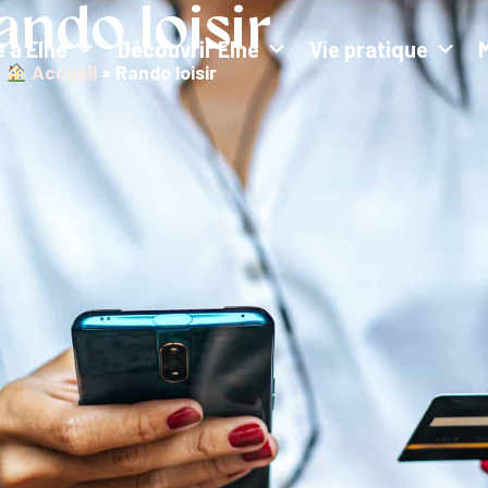
ando loisir
e à Elne
Découvrir Elne
Vie pratique
︎ Accueil
»
Rando loisir