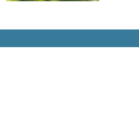
Mairie de Elne
14 Bd Voltaire,
66200 ELNE
04 68 37 38 39
Nous contacter
Horaires d'ouverture
Le lundi et vendredi :
de 9h à 12h et de 14h à 17h
Le mardi et jeudi : de 9h à 17h