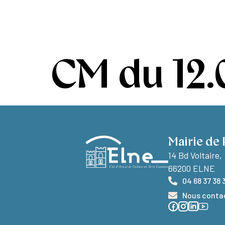
contenu
principal
Ma ville
Vivr
CM du 12.
Mairie de 
14 Bd Voltaire,
66200 ELNE
04 68 37 38 
Nous conta